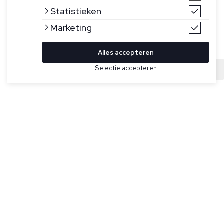
Statistieken
Marketing
Alles accepteren
Bekijk hier meer Broeken van Berwich
Selectie accepteren
Sold
Maat
Zwarte broek voor heren model BU1352X van Berwich. Dit
model heeft steekzakken, twee achterzakken waarvan één
met knoopsluiting en is gemaakt in Italië van een nylonblend
met stretch.
Specificaties
Pasvorm:
Regular fit