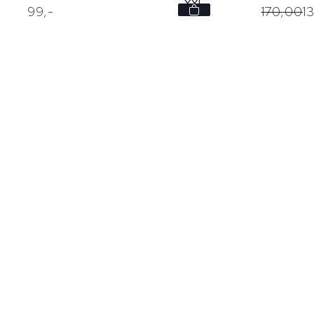
XXL
99,
-
170,
00
1