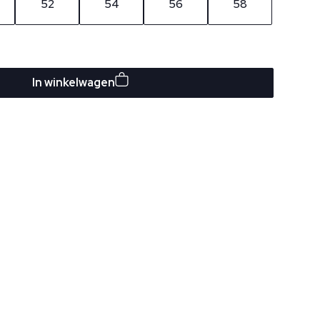
52
54
56
58
In winkelwagen