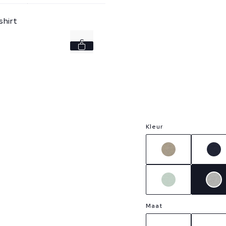
shirt
S
M
L
XL
Kleur
XXL
Maat