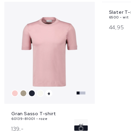
Slater T-
6500 - wit
44,
95
+
Gran Sasso T-shirt
60139-81001 - roze
46
139,
-