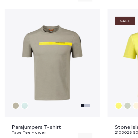
48
SALE
52
54
56
...
Parajumpers T-shirt
Stone Isl
Tape Tee - groen
2100026 S0