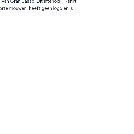
n van Gran Sasso. Dit interlock T-shirt
korte mouwen, heeft geen logo en is