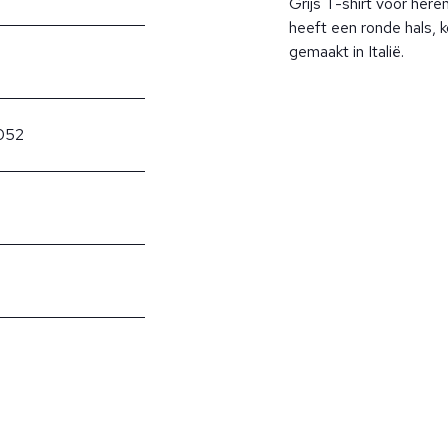
Grijs T-shirt voor here
heeft een ronde hals, 
gemaakt in Italië.
052
?