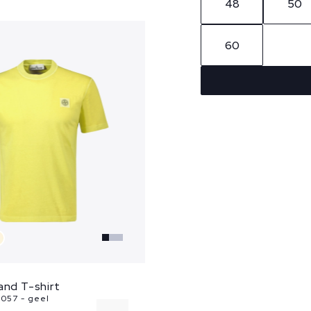
48
50
60
and T-shirt
057 - geel