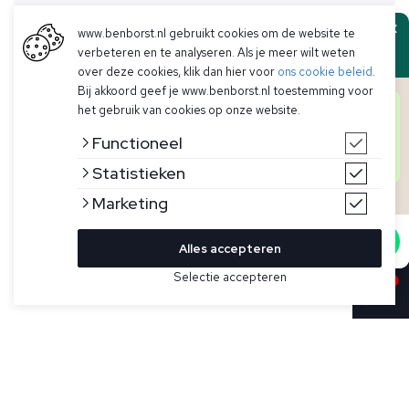
www.benborst.nl gebruikt cookies om de website te
Ben Borst
verbeteren en te analyseren. Als je meer wilt weten
over deze cookies, klik dan hier voor
ons cookie beleid
.
Bij akkoord geef je www.benborst.nl toestemming voor
Goedendag! Hier het team van Ben Borst.
het gebruik van cookies op onze website.
Heb je een vraag over een artikel, voorraad of iets
anders? We helpen je graag persoonlijk verder!
Functioneel
Start hieronder de chat en iemand uit ons team zal
je persoonlijk verder helpen.
Statistieken
Marketing
Start chat
Alles accepteren
Bekijk hier meer T-shirts van Aurélien
Selectie accepteren
Sold
Maat
Donkerblauw T-shirt voor heren model Big Collar
van Aurélien. Dit shirt is gemaakt van superzacht, Egyptisch
interlockkatoen, heeft korte mouwen, een ronde hals, het
logo ton-sur-ton in de nek geborduurd en is gemaakt in