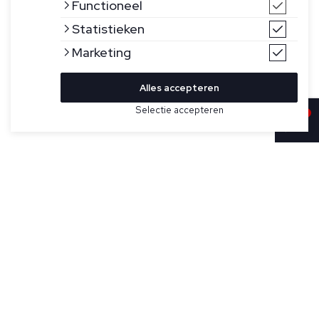
Functioneel
Statistieken
Marketing
Alles accepteren
Selectie accepteren
Sold
Bekijk hier meer T-shirts van Alpha Tauri
Maat
Lichtblauw T-shirt met korte mouwen voor heren, model
Jomer van Alpha Tauri. Het T-shirt heeft een normale
pasvorm en heeft een ronde hals. Gemaakt van supima
katoenjersey voor zachtheid en duurzaamheid. Het T-shirt
heeft een borstzakje op de linkerborst en een subtiele 3D-
merklogoprint in een ton-sur-ton tint.