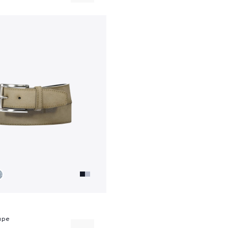
95
100
upe