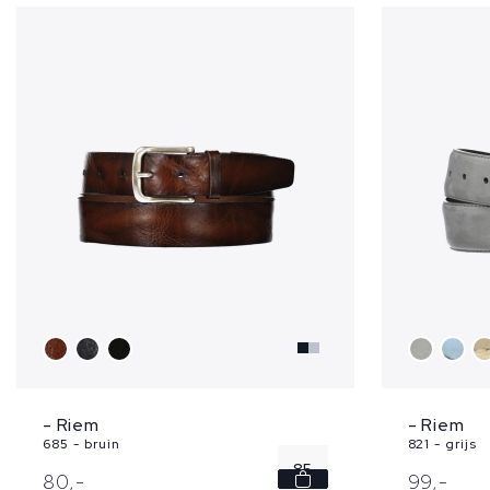
- Riem
- Riem
685 - bruin
821 - grijs
85
80,
-
99,
-