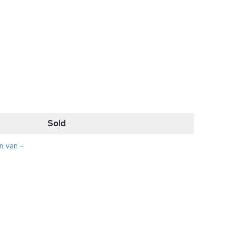
Sold
n van -