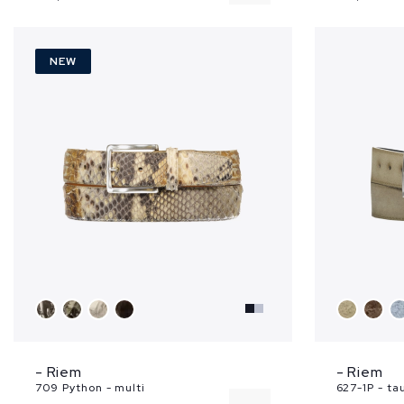
90
NEW
95
105
- Riem
- Riem
709 Python - multi
627-1P - ta