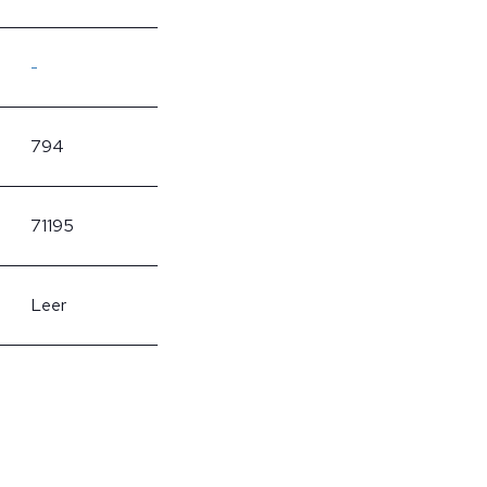
-
794
71195
Leer
?