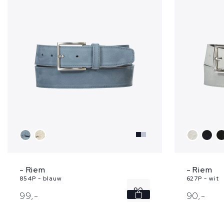
100
- Riem
- Riem
854P - blauw
627P - wit
90
99,
-
90,
-
95