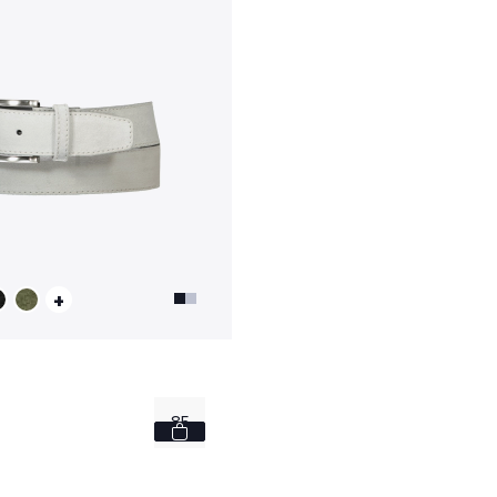
+
85
90