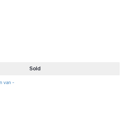
Sold
n van -