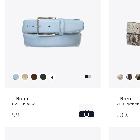
+
- Riem
- Riem
821 - blauw
709 Python 
90
99,
-
239,
-
95