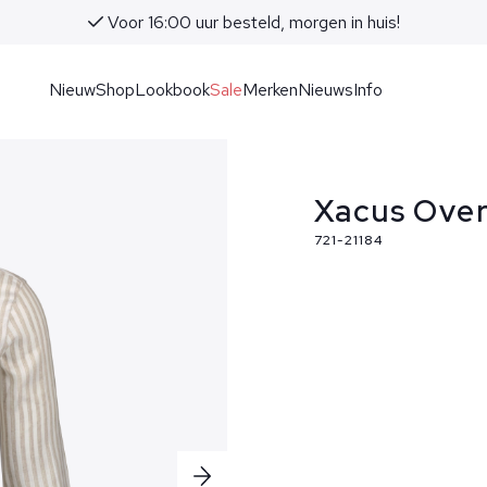
Voor 16:00 uur besteld, morgen in huis!
Nieuw
Shop
Lookbook
Sale
Merken
Nieuws
Info
Xacus Ove
721-21184