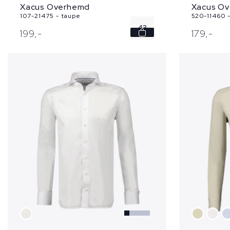
Xacus Overhemd
Xacus O
107-21475 - taupe
520-11460 
43
199,
-
179,
-