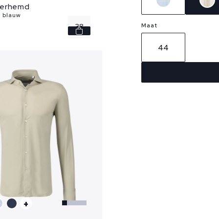
verhemd
- blauw
Maat
38
44
40
42
43
45
+