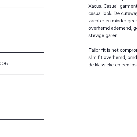
Xacus. Casual, garmen
casual look. De cutawa
zachter en minder geco
overhemd ademend, ge
stevige garen.
Tailor fit is het compr
slim fit overhemd, om
/006
de klassieke en een lo