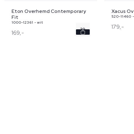
Eton Overhemd Contemporary
Xacus O
Fit
520-11460 -
1000-12361 - wit
179,
-
39
169,
-
40
41
42
43
...