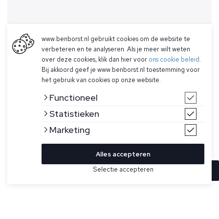
www.benborst.nl gebruikt cookies om de website te
verbeteren en te analyseren. Als je meer wilt weten
over deze cookies, klik dan hier voor
ons cookie beleid
.
Bij akkoord geef je www.benborst.nl toestemming voor
het gebruik van cookies op onze website.
Functioneel
Statistieken
Marketing
Alles accepteren
Selectie accepteren
In winkelwagen
Kleur
Maat
54
Taupe overhemd met lange mouwen voor heren van Gran
Sasso. Gemaakt van 100% jersey piqué katoen.