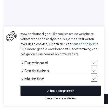
www.benborst.nl gebruikt cookies om de website te
verbeteren en te analyseren. Als je meer wilt weten
over deze cookies, klik dan hier voor
ons cookie beleid
.
Bij akkoord geef je www.benborst.nl toestemming voor
het gebruik van cookies op onze website.
Functioneel
Statistieken
Marketing
Alles accepteren
Selectie accepteren
In winkelwagen
Kleur
Maat
XXL
Beige sweater voor heren model Logo Crewneck van