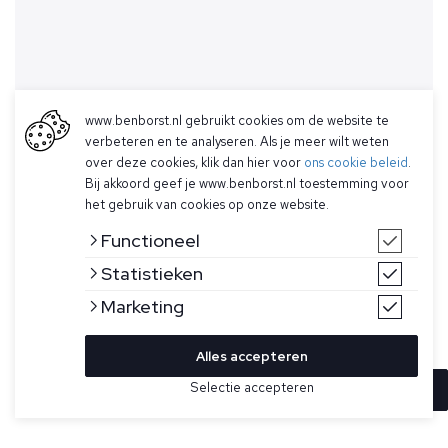
www.benborst.nl gebruikt cookies om de website te
verbeteren en te analyseren. Als je meer wilt weten
over deze cookies, klik dan hier voor
ons cookie beleid
.
Bij akkoord geef je www.benborst.nl toestemming voor
het gebruik van cookies op onze website.
Functioneel
Statistieken
Marketing
Alles accepteren
Selectie accepteren
In winkelwagen
Kleur
Maat
M
Grijs T-shirt met korte mouwen model Berkley van
Wahts. Dit luxe T-shirt is gemaakt van een iets zwaardere