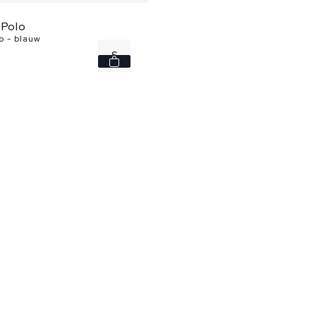
 Polo
o - blauw
S
M
XL
XXL