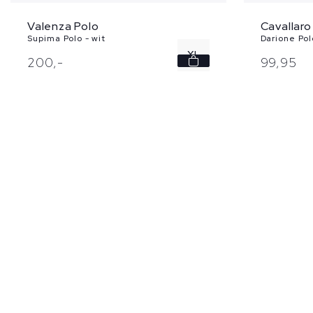
Cavallaro
Valenza Polo
Darione Pol
Supima Polo - wit
XL
99,
95
200,
-
XXL