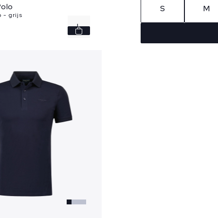
Polo
S
M
 - grijs
L
XXL