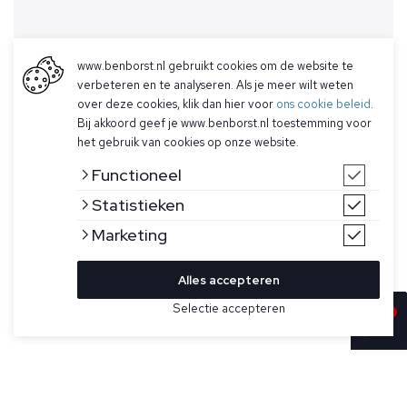
www.benborst.nl gebruikt cookies om de website te
verbeteren en te analyseren. Als je meer wilt weten
over deze cookies, klik dan hier voor
ons cookie beleid
.
Bij akkoord geef je www.benborst.nl toestemming voor
het gebruik van cookies op onze website.
Functioneel
Statistieken
Marketing
Alles accepteren
Selectie accepteren
In winkelwagen
Kleur
Maat
M
Lichtbeige polo met korte mouwen model Hastings van
Wahts. De Hastings is gemaakt van een superzachte
XL
stretchjersey met een strak ontwerp, heeft een geribbelde
kraag en manchetten, zijsplitten, en een knooploze sluiting.