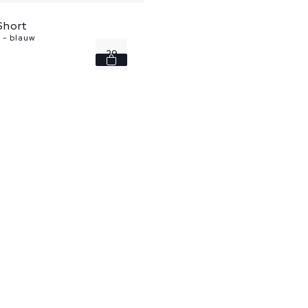
Short
 - blauw
29
30
31
38