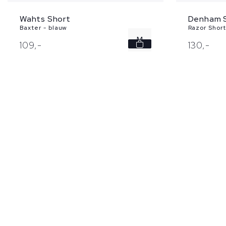
Wahts Short
Denham 
Baxter - blauw
Razor Short
M
109,
-
130,
-
L
XL
XXL