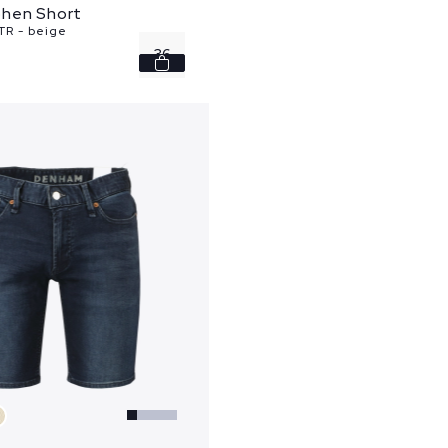
hen Short
TR - beige
36
38