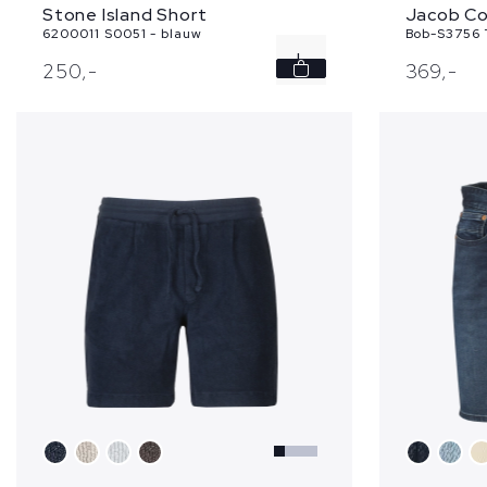
Stone Island Short
Jacob Co
6200011 S0051 - blauw
Bob-S3756 
L
250,
-
369,
-