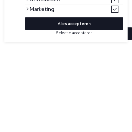
Marketing
Alles accepteren
Selectie accepteren
In winkelwagen
Kleur
Maat
39-42
2-pack sokken van Tommy Hilfiger. Deze sokken zijn perfect
voor werk of vrije tijd dankzij de comfortabele constructie
43-46
van gekamd katoen, het ontwerp met enkele naad en
nauwsluitende ribgebreide manchetten. Geborduurde
Tommy Hilfiger-vlag aan de zijkant.
Specificaties
Kleur:
Grijs