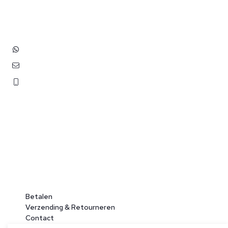
2202 EV Noordwijk aan Zee
+31 (0)6 3848 0689
contact@benborst.nl
071 362 25 35
Betalen
Verzending & Retourneren
Contact