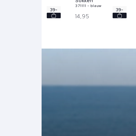
Sokken
Sokken
371111 - zwart
371111 - blauw
39-
39-
14,
95
14,
95
42
42
43-
43-
46
46
47-
47-
49
49