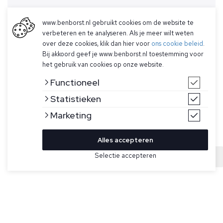
www.benborst.nl gebruikt cookies om de website te
verbeteren en te analyseren. Als je meer wilt weten
over deze cookies, klik dan hier voor
ons cookie beleid
.
Bij akkoord geef je www.benborst.nl toestemming voor
het gebruik van cookies op onze website.
Functioneel
Statistieken
Marketing
Alles accepteren
Bekijk hier meer Overhemden van The GoodPeople
Selectie accepteren
Sold
Maat
Zwart overhemd voor heren model Sage van The
GoodPeople. De Sage is gemaakt van een luxueuze mix
van wol en linnen die zowel ademend als comfortabel is,
heeft een lossere pasvorm, een enkele borstzak en