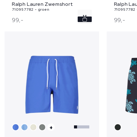
Ralph La
Ralph Lauren Zwemshort
710957782 
710957782 - groen
M
99,
-
99,
-
L
XXL
+