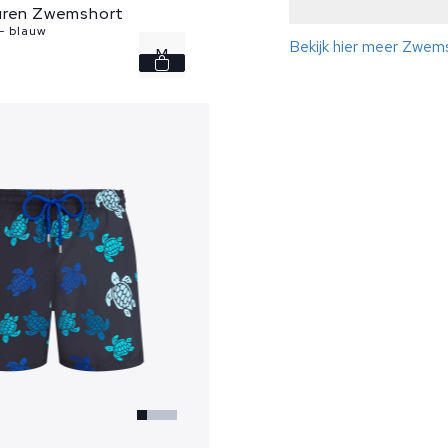
uren Zwemshort
- blauw
Bekijk hier meer Zwems
M
L
XL