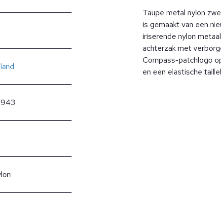
Taupe metal nylon zwe
is gemaakt van een ni
iriserende nylon metaa
achterzak met verborgen
Compass-patchlogo op 
sland
en een elastische tail
0943
lon