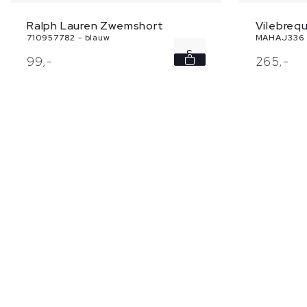
Vilebreq
Ralph Lauren Zwemshort
MAHAJ336 
710957782 - blauw
S
265,
-
99,
-
M
L