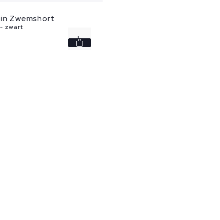
uin Zwemshort
- zwart
L
XXL