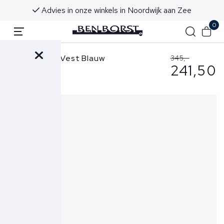
huis!
Advies in onze winkels in Noordwijk aan 
0
Stone Island Vest Blauw
345,-
241,50
6100061 S0051