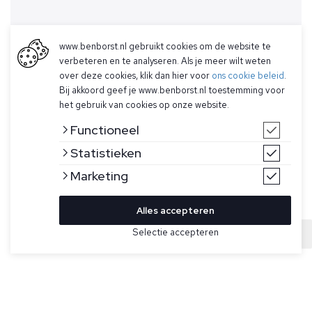
www.benborst.nl gebruikt cookies om de website te
verbeteren en te analyseren. Als je meer wilt weten
over deze cookies, klik dan hier voor
ons cookie beleid
.
Bij akkoord geef je www.benborst.nl toestemming voor
het gebruik van cookies op onze website.
Functioneel
Statistieken
Marketing
Alles accepteren
Selectie accepteren
Sold
Bekijk hier meer Truien van Stone Island
Maat
Donkergrijze, geribde trui voor heren van Stone Island. Deze
gebreide trui heeft een ronde hals en is gemaakt van virgin
wol, heeft een Stone Island-badge op de linkermouw,