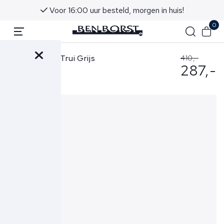
Voor 16:00 uur besteld, morgen in huis!
0
Stone Island Trui Grijs
410,-
287,-
5100053 S00C2