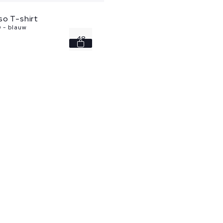
so T-shirt
 - blauw
48
50
52
54