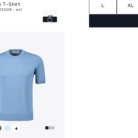
i T-Shirt
L
XL
5028 - wit
48
+