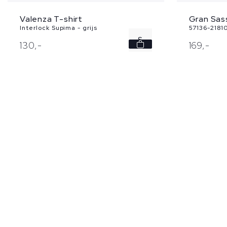
Valenza T-shirt
Gran Sas
Interlock Supima - grijs
57136-21810
S
130,
-
169,
-