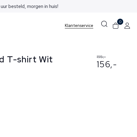
0
Klantenservice
d T-shirt Wit
195,-
156,-