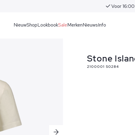
Voor 16:00 uur besteld, morgen in huis!
Nieuw
Shop
Lookbook
Sale
Merken
Nieuws
Info
Stone Islan
2100001 S0284