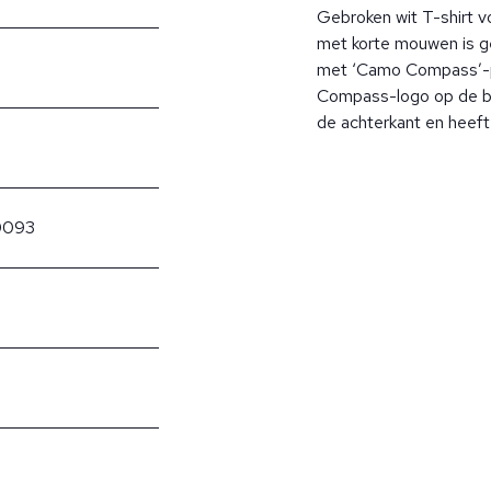
Gebroken wit T-shirt vo
met korte mouwen is g
met ‘Camo Compass’-pri
Compass-logo op de bo
de achterkant en heef
0093