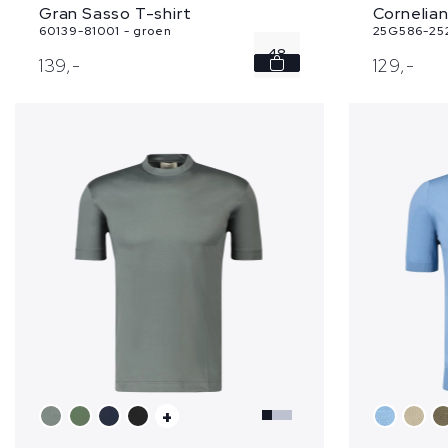
Gran Sasso T-shirt
Cornelian
60139-81001 - groen
25G586-252
48
139,
-
129,
-
56
60
+