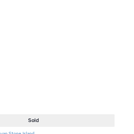
Sold
 van Stone Island