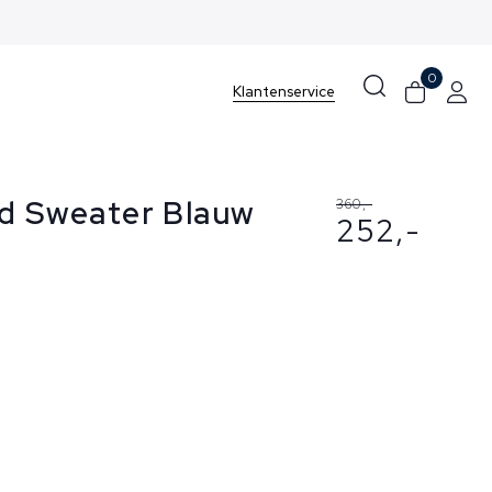
0
Klantenservice
nd Sweater Blauw
360,-
252,-