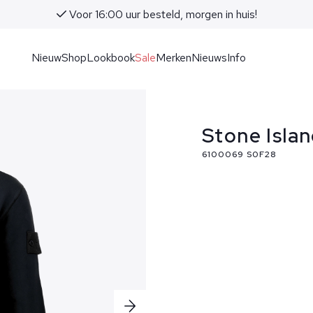
Voor 16:00 uur besteld, morgen in huis!
Nieuw
Shop
Lookbook
Sale
Merken
Nieuws
Info
Stone Isla
6100069 S0F28