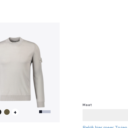
?
Maat
+
Bekijk hier meer Truien