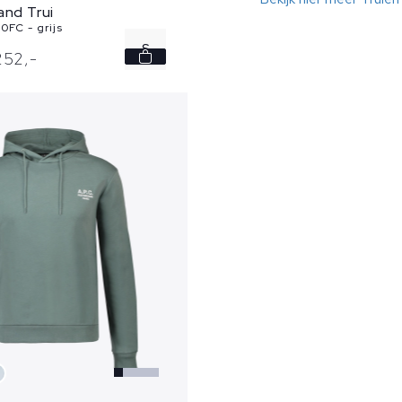
and Trui
0FC - grijs
S
252,
-