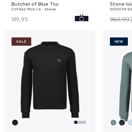
Stone Isl
Butcher of Blue Trui
5100074 S0
Clifden Polo LS - blauw
M
360,
00
149,
95
SALE
NEW