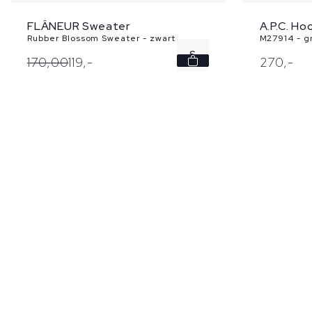
FLÂNEUR Sweater
A.P.C. Ho
Rubber Blossom Sweater - zwart
M27914 - g
S
170,
00
119,
-
270,
-
L
XL