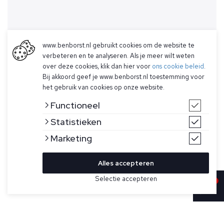
www.benborst.nl gebruikt cookies om de website te
verbeteren en te analyseren. Als je meer wilt weten
over deze cookies, klik dan hier voor
ons cookie beleid
.
Bij akkoord geef je www.benborst.nl toestemming voor
het gebruik van cookies op onze website.
Functioneel
Statistieken
Marketing
Alles accepteren
Selectie accepteren
Sold
Bekijk hier meer Truien van Stone Island
Maat
Beige sweater in grof motief voor heren van Stone Island.
Sweatshirt met ronde hals van biologisch katoen met