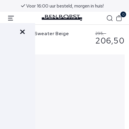
Advies in onze winkels in Noordwijk aan Zee
0
Stone Island Sweater Beige
295,-
206,50
6100008