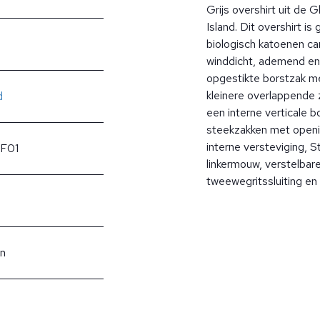
Grijs overshirt uit de 
Island. Dit overshirt 
biologisch katoenen can
winddicht, ademend e
opgestikte borstzak me
kleinere overlappende z
d
een interne verticale 
steekzakken met openi
interne versteviging, 
0F01
linkermouw, verstelba
tweewegritssluiting en
n