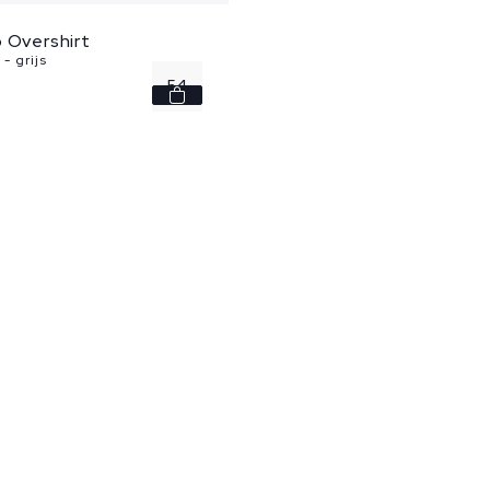
 Overshirt
- grijs
54