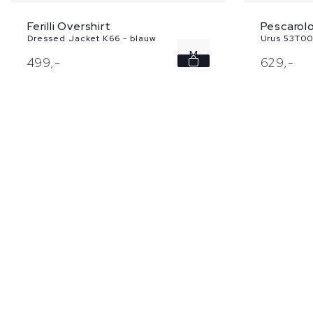
Pescarolo
Ferilli Overshirt
Urus 53T00 
Dressed Jacket K66 - blauw
M
629,
-
499,
-
L
XL