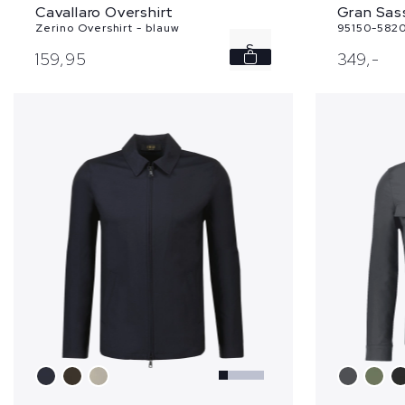
Cavallaro Overshirt
Gran Sas
Zerino Overshirt - blauw
95150-5820
S
159,
95
349,
-
M
XXL