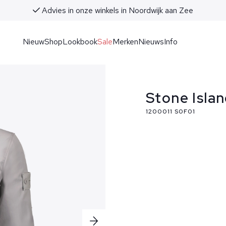
Advies in onze winkels in Noordwijk aan Zee
Nieuw
Shop
Lookbook
Sale
Merken
Nieuws
Info
Stone Islan
1200011 S0F01