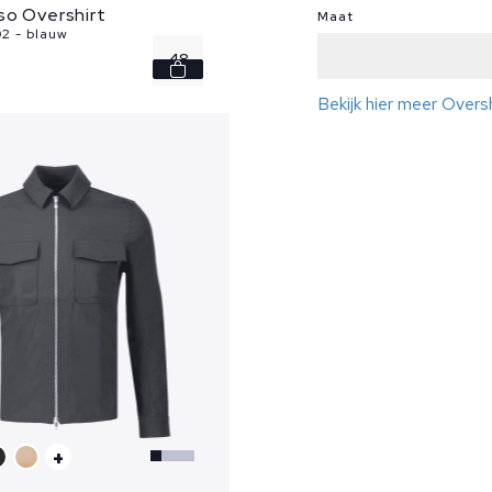
so Overshirt
Maat
2 - blauw
48
Bekijk hier meer Oversh
50
52
54
56
...
+