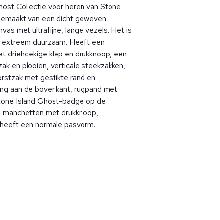
Ghost Collectie voor heren van Stone
is gemaakt van een dicht geweven
vas met ultrafijne, lange vezels. Het is
n extreem duurzaam. Heeft een
t driehoekige klep en drukknoop, een
ak en plooien, verticale steekzakken,
borstzak met gestikte rand en
ng aan de bovenkant, rugpand met
Stone Island Ghost-badge op de
re manchetten met drukknoop,
 heeft een normale pasvorm.