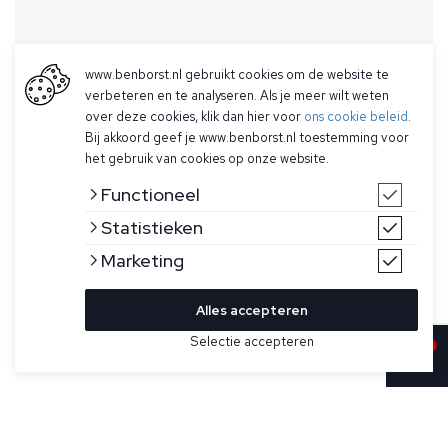
www.benborst.nl gebruikt cookies om de website te
verbeteren en te analyseren. Als je meer wilt weten
over deze cookies, klik dan hier voor
ons cookie beleid
.
Bij akkoord geef je www.benborst.nl toestemming voor
het gebruik van cookies op onze website.
Functioneel
Statistieken
Marketing
Alles accepteren
Bekijk hier meer Jassen van Stone Island
Selectie accepteren
Sold
Maat
Grijze jas voor heren van Stone Island. Deze donsparka met
capuchon is gemaakt van licht gerecycled nylon met een
ultrastrakke weefconstructie. De harscoating aan de