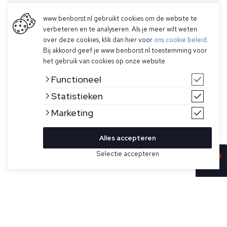
www.benborst.nl gebruikt cookies om de website te
verbeteren en te analyseren. Als je meer wilt weten
over deze cookies, klik dan hier voor
ons cookie beleid
.
Bij akkoord geef je www.benborst.nl toestemming voor
het gebruik van cookies op onze website.
Functioneel
Statistieken
Marketing
Alles accepteren
Selectie accepteren
In winkelwagen
Kleur
Maat
S
Grijze trui voor heren model Waffle Round Neck van
Sease. Dit model heeft een ronde hals, is gemaakt van
M
ultrafijne merinowol en gebreid met een wafelsteek van 18
gauge. Dankzij deze afwerking biedt hij een hoog ademend
vermogen. Het garen is zeer onderhoudsvriendelijk en