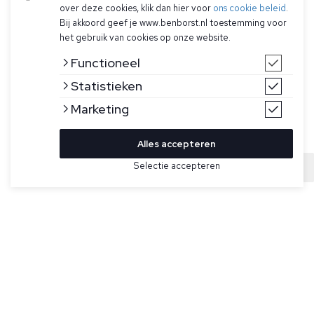
over deze cookies, klik dan hier voor
ons cookie beleid
.
Bij akkoord geef je www.benborst.nl toestemming voor
het gebruik van cookies op onze website.
Functioneel
Statistieken
Marketing
Alles accepteren
Selectie accepteren
Sold
Bekijk hier meer Truien van RRD
Maat
Taupe trui voor heren van RRD. De trui voelt zacht en fijn
aan door de stretchgaren, heeft een ronde hals, de kraag,
manchetten en zoom zijn afgewerkt met stretchribstof en
de oranje bies en het zwarte micro-geïnjecteerde logo op
de linkermouw voegen details toe.