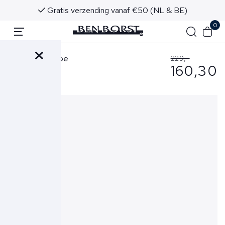
Gratis verzending vanaf €50 (NL & BE)
0
RRD Trui Taupe
229,-
160,30
25104