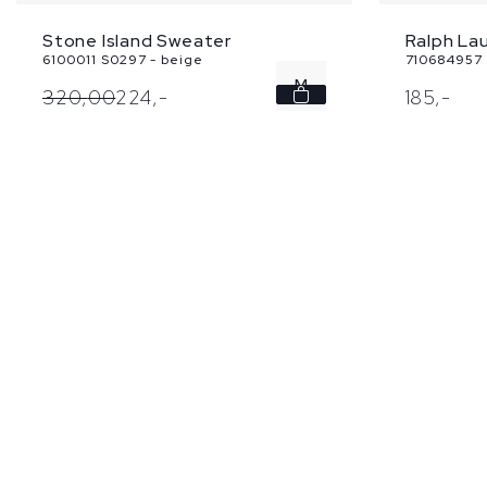
Ralph Lau
Stone Island Sweater
710684957 -
6100011 S0297 - beige
M
185,
-
320,
00
224,
-
XL