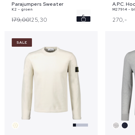
A.P.C. Ho
Parajumpers Sweater
M27914 - b
K2 - groen
S
270,
-
179,
00
125,
30
SALE