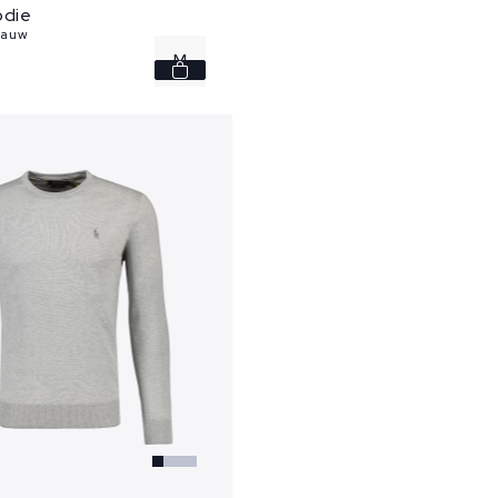
odie
lauw
M
L
XL
XXL