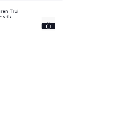
ren Trui
 grijs
S
M
L
XL