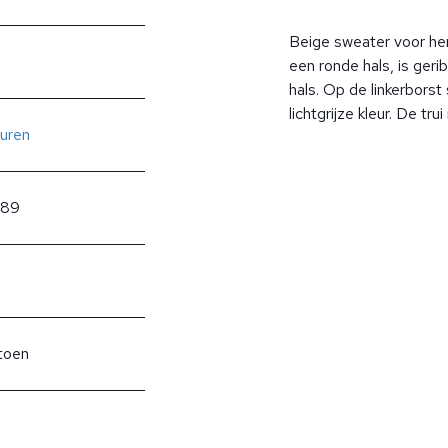
Beige sweater voor he
een ronde hals, is ger
hals. Op de linkerborst
lichtgrijze kleur. De tr
uren
689
toen