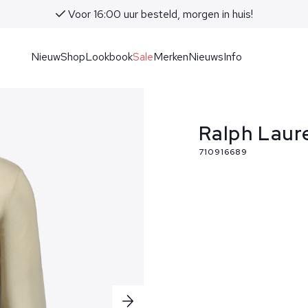
Voor 16:00 uur besteld, morgen in huis!
Nieuw
Shop
Lookbook
Sale
Merken
Nieuws
Info
Ralph Laur
710916689