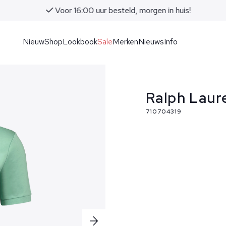
Voor 16:00 uur besteld, morgen in huis!
Nieuw
Shop
Lookbook
Sale
Merken
Nieuws
Info
Ralph Laur
710704319