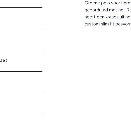
Groene polo voor heren
geborduurd met het Ral
heeft een kraagsluitin
custom slim fit pasvor
500