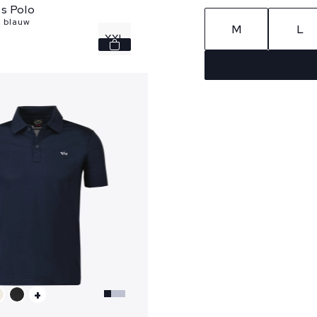
s Polo
 blauw
M
L
XXL
+