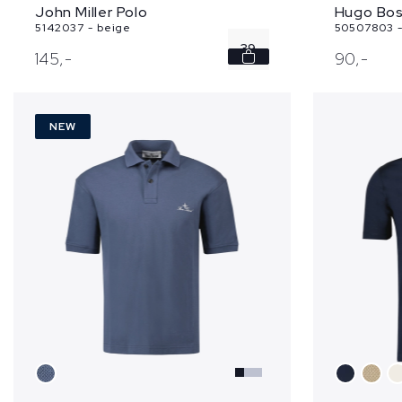
John Miller Polo
Hugo Bos
5142037 - beige
50507803 -
39
145,
-
90,
-
41
NEW
42
44
45