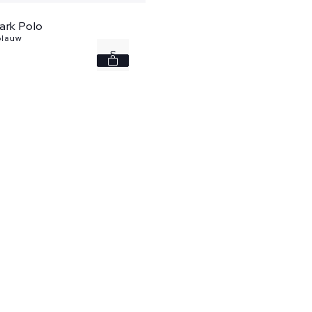
ark Polo
blauw
S
XL