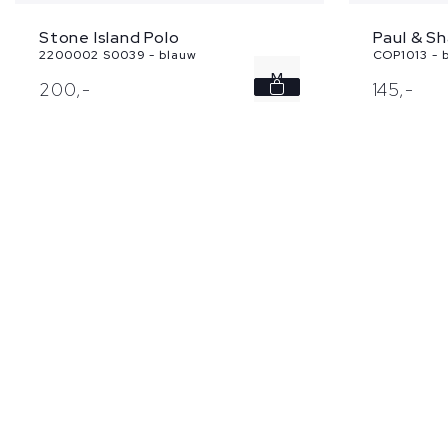
Stone Island Polo
Paul & Sh
2200002 S0039 - blauw
COP1013 - 
M
200,
-
145,
-
L
XL
XXL
3XL