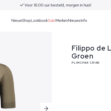
Voor 16:00 uur besteld, morgen in huis!
Nieuw
Shop
Lookbook
Sale
Merken
Nieuws
Info
Filippo de 
Groen
PL1MCPAR CR14R