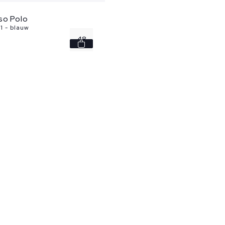
so Polo
1 - blauw
48
52
56