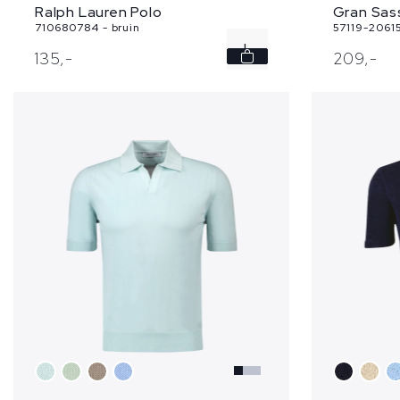
Ralph Lauren Polo
Gran Sas
710680784 - bruin
57119-2061
L
135,
-
209,
-
XL
XXL