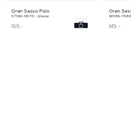
Gran Sas
Gran Sasso Polo
60186-7980
57186-18170 - blauw
48
149,
-
169,
-
50