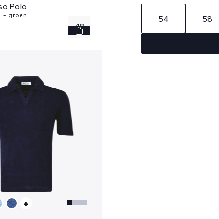
so Polo
5 - groen
54
58
48
50
52
54
56
+