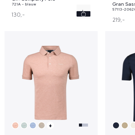
Gran Sas
721A - blauw
57113-2062
L
130,
-
219,
-
3XL
+