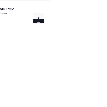
ark Polo
blauw
S
XL