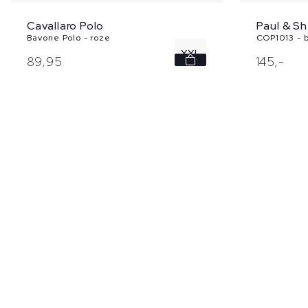
Cavallaro Polo
Paul & Sh
Bavone Polo - roze
COP1013 - 
XXL
89,
95
145,
-