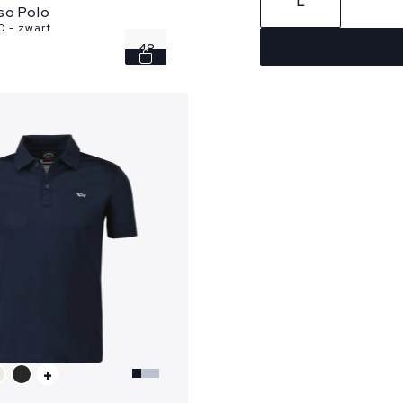
L
so Polo
0 - zwart
48
50
52
54
58
...
+