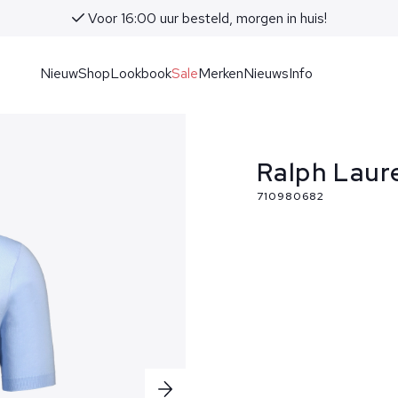
Voor 16:00 uur besteld, morgen in huis!
Nieuw
Shop
Lookbook
Sale
Merken
Nieuws
Info
Ralph Laur
710980682