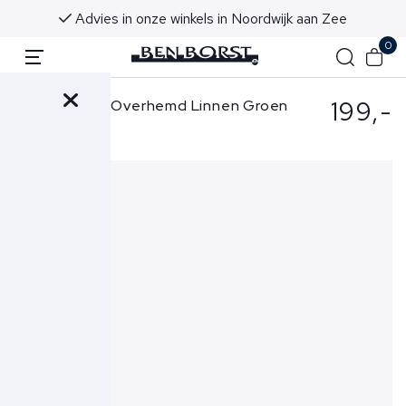
vanaf €50 (NL & BE)
Voor 16:00 uur besteld,
0
199,-
Ralph Lauren Overhemd Linnen Groen
710B15594