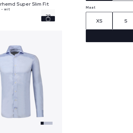
rhemd Super Slim Fit
Maat
- wit
38
XS
S
39
40
41
42