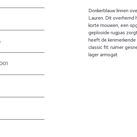
Donkerblauw linnen o
Lauren. Dit overhemd h
korte mouwen, een opge
geplooide rugpas zorg
heeft de kenmerkende 
n
classic fit: ruimer ges
lager armsgat.
001