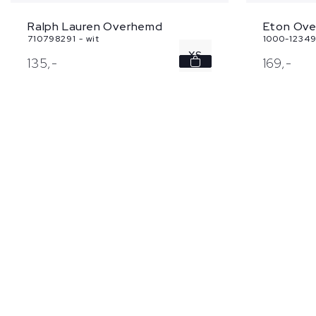
Eton Ov
Ralph Lauren Overhemd
1000-12349
710798291 - wit
XS
169,
-
135,
-
M
L