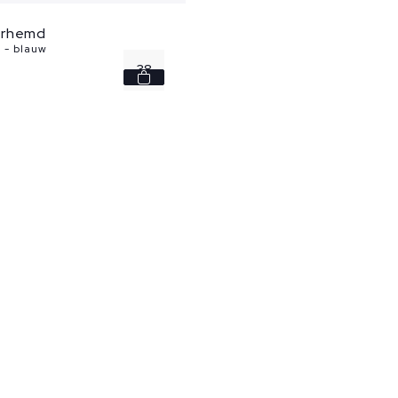
erhemd
 - blauw
38
39
40
41
42