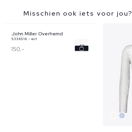
Misschien ook iets voor jou
John Miller Overhemd
5336516 - wit
40
150,
-
41
42
44
46
...