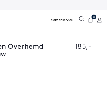
ordwijk aan Zee
0
Klantenservice
ren Overhemd
185,-
uw