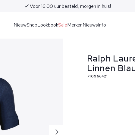
Advies in onze winkels in No
Nieuw
Shop
Lookbook
Sale
Merken
Nieuws
Info
Ralph Lau
Linnen Bla
710966421