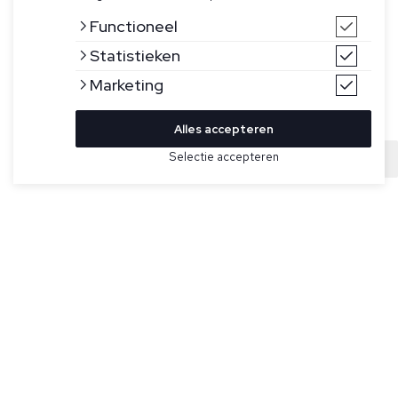
Functioneel
Statistieken
Marketing
Alles accepteren
Selectie accepteren
Sold
Bekijk hier meer Jassen van Ralph Lauren
Maat
Donkerblauwe jas voor heren van Ralph Lauren. Deze jas
heeft een afritsbare capuchon, dubbele ritssluiting,
elastische manchetten met verstelbare
klittenbandsluitingen, een linkerborstzak met rits, twee
zakken met rits aan de voorkant, binnenborstzak aan de
rechterkant en de kenmerkende geborduurde Pony op de
linkerborst.