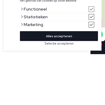
het gebruik van cookies op onze website.
Heb je een vraag over een artikel, voorraad of iets
anders? We helpen je graag persoonlijk verder!
Functioneel
Start hieronder de chat en iemand uit ons team zal
je persoonlijk verder helpen.
Statistieken
Marketing
Start chat
Alles accepteren
Selectie accepteren
Sold
Bekijk hier meer Overshirts van Pietra Salata
Maat
Donkerblauw overshirt voor heren model Niky van Pietra
Salata. De niky heeft een dubbele ritssluiting, klassieke
polokraag, manchetten met knoop en is gemaakt in Italië.
Specificaties