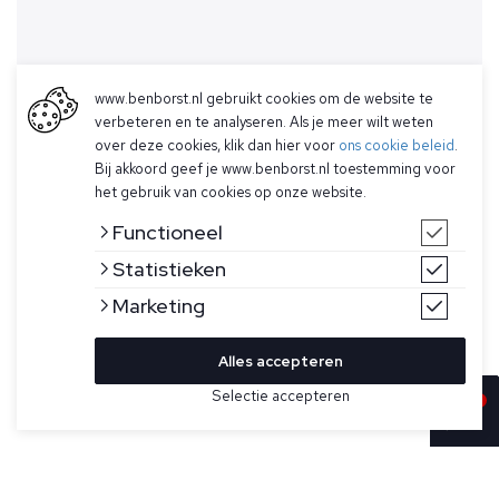
www.benborst.nl gebruikt cookies om de website te
verbeteren en te analyseren. Als je meer wilt weten
over deze cookies, klik dan hier voor
ons cookie beleid
.
Bij akkoord geef je www.benborst.nl toestemming voor
het gebruik van cookies op onze website.
Functioneel
Statistieken
Marketing
Alles accepteren
Selectie accepteren
In winkelwagen
Kleur
Maat
XXL
Groene jas voor heren model Jonty van Parajumpers.
De Jonty is een jack met volledige rits en capuchon,
gemaakt van polyester micro reps met hoge dichtheid, is