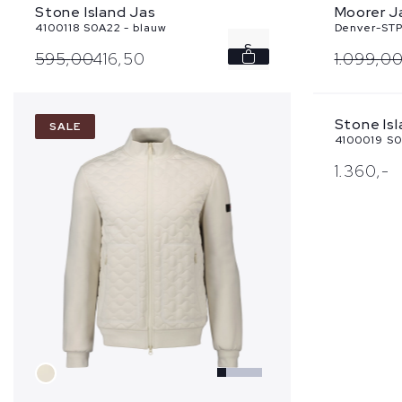
Stone Island Jas
Moorer J
4100118 S0A22 - blauw
Denver-STP 
S
595,
00
416,
50
1.099,
0
M
Stone Is
SALE
NEW
4100019 S0
1.360,
-