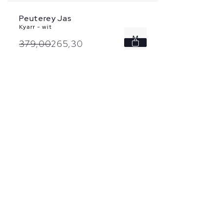
Peuterey Jas
Kyarr - wit
M
379,
00
265,
30