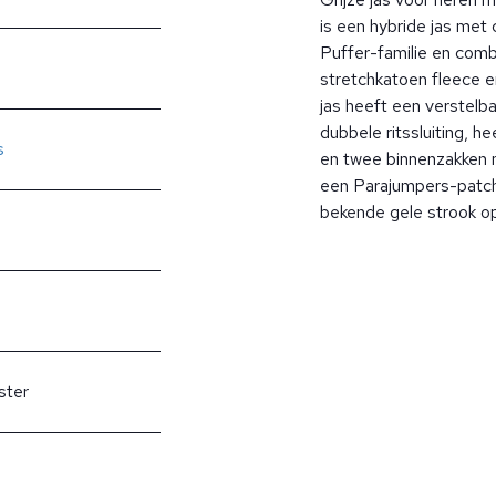
is een hybride jas met
Puffer-familie en comb
stretchkatoen fleece e
jas heeft een verstelb
dubbele ritssluiting, h
s
en twee binnenzakken 
een Parajumpers-patch
bekende gele strook op
ster