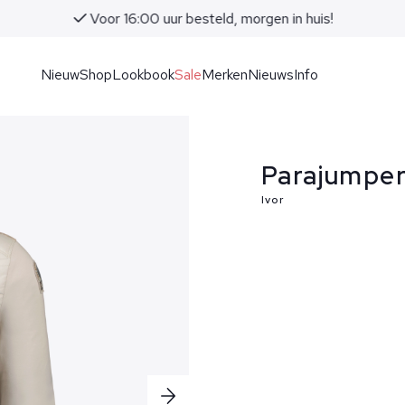
Voor 16:00 uur besteld, morgen in huis!
Nieuw
Shop
Lookbook
Sale
Merken
Nieuws
Info
Parajumpers
Ivor