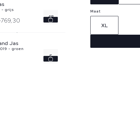
as
- grijs
Maat
48
0
769,
30
XL
land Jas
019 - groen
S
M
L
XL