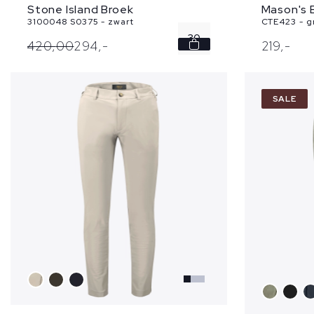
Stone Island Broek
Mason's 
3100048 S0375 - zwart
CTE423 - gr
30
420,
00
294,
-
219,
-
31
SALE
32
33
36