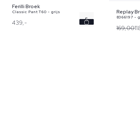
Ferilli Broek
Replay B
Classic Pant T60 - grijs
8366197 - 
S
439,
-
169,
00
11