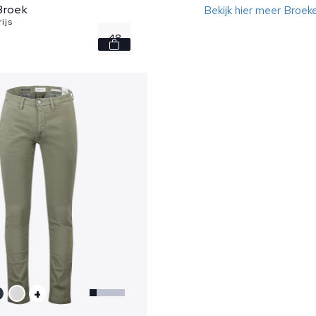
Broek
Bekijk hier meer Broek
ijs
48
52
+