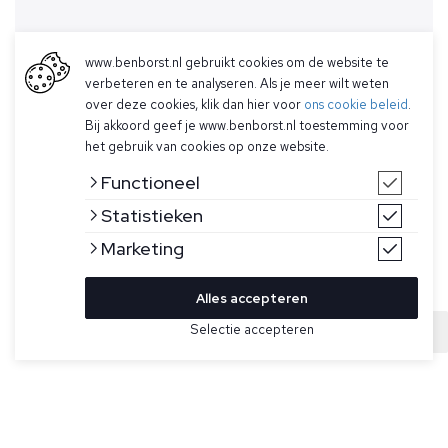
www.benborst.nl gebruikt cookies om de website te
verbeteren en te analyseren. Als je meer wilt weten
over deze cookies, klik dan hier voor
ons cookie beleid
.
Bij akkoord geef je www.benborst.nl toestemming voor
het gebruik van cookies op onze website.
Functioneel
Statistieken
Marketing
Alles accepteren
Selectie accepteren
Sold
Bekijk hier meer Broeken van Mason's
Maat
Beige broek voor heren van Mason's. De chino heeft een
knoop- en ritssluiting, twee steekzakken, twee achterzakken
met knoopsluiting en een subtiel logo boven de achterzak.