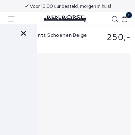
n in huis!
Advies in onze winkels in Noordwijk 
0
250,-
Mason Garments Schoenen Beige
Napoli