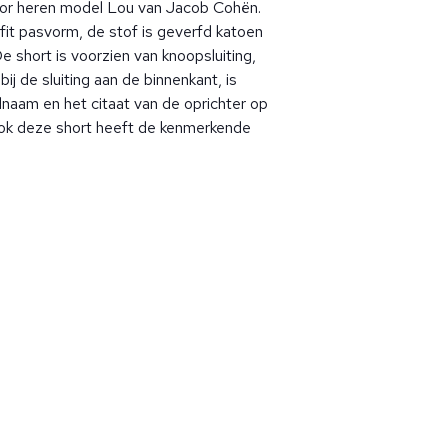
or heren model Lou van Jacob Cohën.
fit pasvorm, de stof is geverfd katoen
 De short is voorzien van knoopsluiting,
ij de sluiting aan de binnenkant, is
lnaam en het citaat van de oprichter op
 ook deze short heeft de kenmerkende