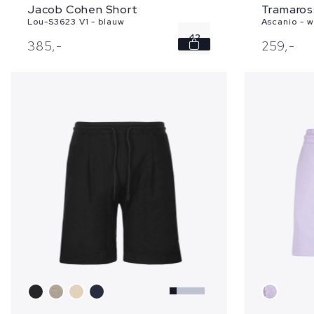
Jacob Cohen Short
Tramaros
Lou-S3623 V1 - blauw
Ascanio - w
42
385,
-
259,
-