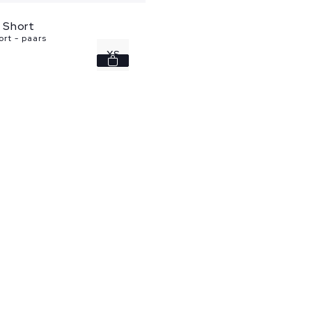
 Short
rt - paars
XS
S
M