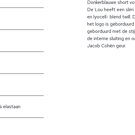
Donkerblauwe short vo
De Lou heeft een slim 
en lyocell- blend twill.
het logo is geborduurd b
geborduurd met de stij
de interne sluiting en
Jacob Cohën geur.
% elastaan