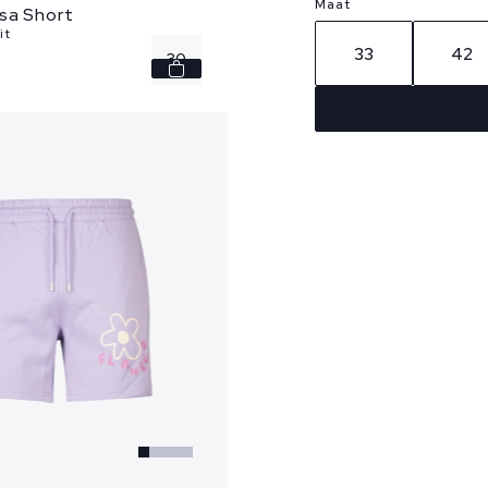
Maat
sa Short
it
33
42
30
32
33
35