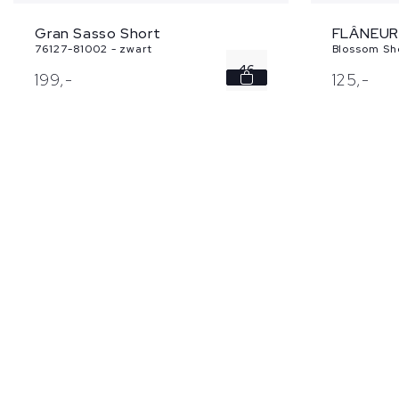
Gran Sasso Short
FLÂNEUR
76127-81002 - zwart
Blossom Sho
46
199,
-
125,
-
48
50
52
54