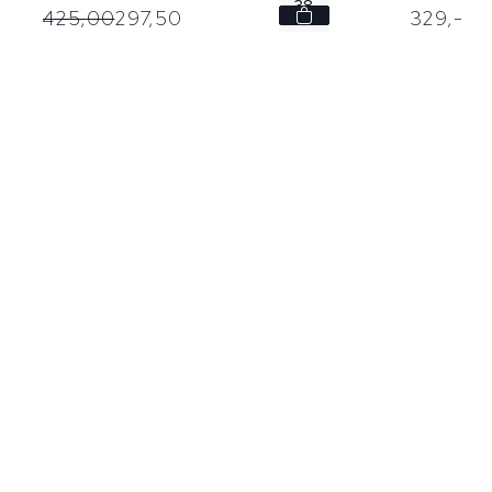
38
425,
00
297,
50
329,
-