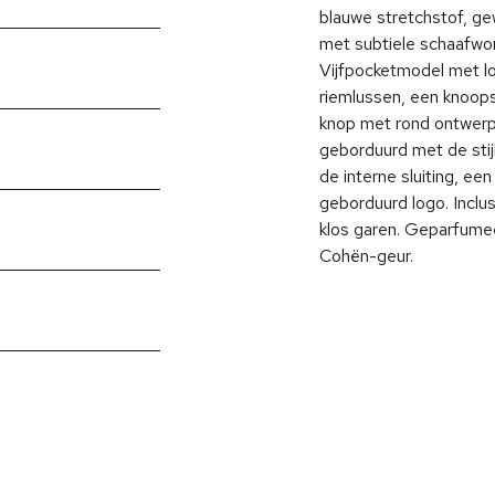
blauwe stretchstof, g
met subtiele schaafwo
Vijfpocketmodel met l
riemlussen, een knoops
knop met rond ontwerp
geborduurd met de stij
de interne sluiting, ee
geborduurd logo. Inclu
klos garen. Geparfum
Cohën-geur.
?