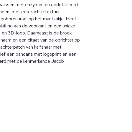
ewassen met enzymen en gedetailleerd
nden, met een zachte textuur.
ogoborduursel op het muntzakje. Heeft
luiting aan de voorkant en een unieke
 en 3D-logo. Daarnaast is de broek
lnaam en een citaat van de oprichter op
n achterpatch van kalfshaar met
sief een bandana met logoprint en een
eerd met de kenmerkende Jacob