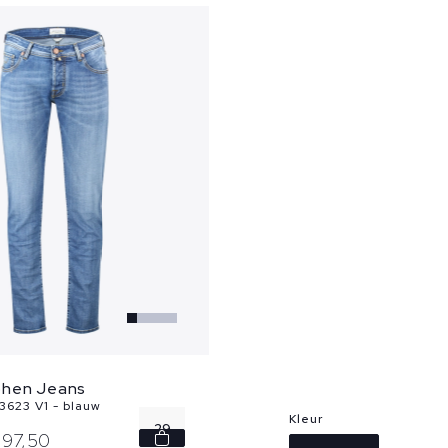
ohen Jeans
3623 V1 - blauw
Kleur
29
97,
50