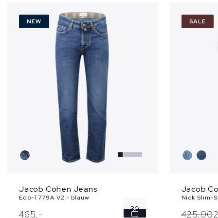
NEW
SALE
Jacob Cohen Jeans
Jacob C
Edo-T779A V2 - blauw
Nick Slim-S
30
465,
-
425,
00
2