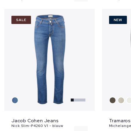
31
SALE
NEW
32
33
34
...
Jacob Cohen Jeans
Tramaros
Nick Slim-P4260 V1 - blauw
Michelangel