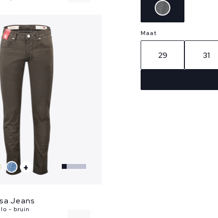
36
Maat
38
29
31
+
sa Jeans
o - bruin