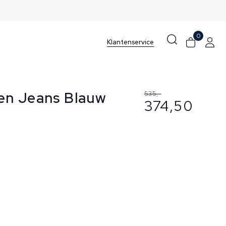
0
Klantenservice
en Jeans Blauw
535,-
374,50