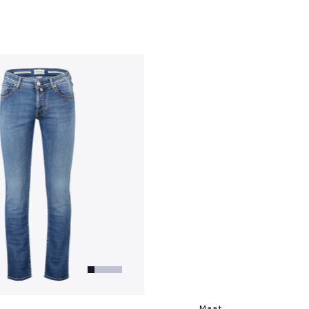
?
Maat