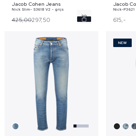
Jacob Cohen Jeans
Jacob C
Nick Slim- S3618 V2 - grijs
Nick-P3621
30
425,
00
297,
50
615,
-
36
NEW