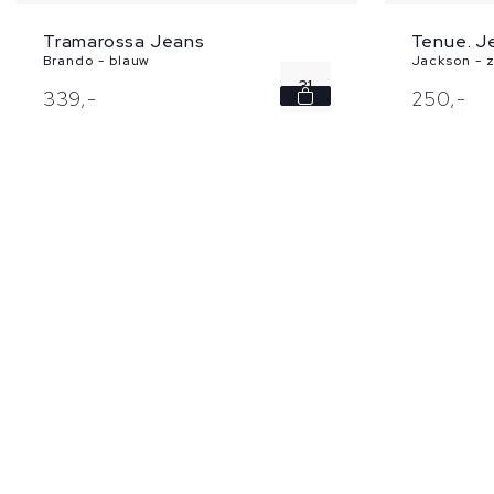
Tenue. J
Tramarossa Jeans
Jackson - 
Brando - blauw
31
250,
-
339,
-
35