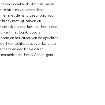
 heren model Nick Slim van Jacob
chte stretch katoenen denim,
 en met de hand geschuurd voor
 broek met vijf zakken en
muntzakje is een low rise, heeft een
oorkant met logoknoop, is
lnaam en het citaat van de oprichter
 heeft een achterpatch van kalfshaar
bandana en een klosje garen.
kenmerkende Jacob Cohën-geur.