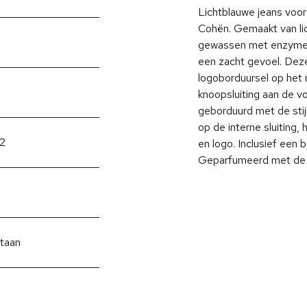
Lichtblauwe jeans voor
Cohën. Gemaakt van li
gewassen met enzymen
een zacht gevoel. Deze
logoborduursel op het 
knoopsluiting aan de v
geborduurd met de stij
op de interne sluiting,
V2
en logo. Inclusief een 
Geparfumeerd met de 
staan