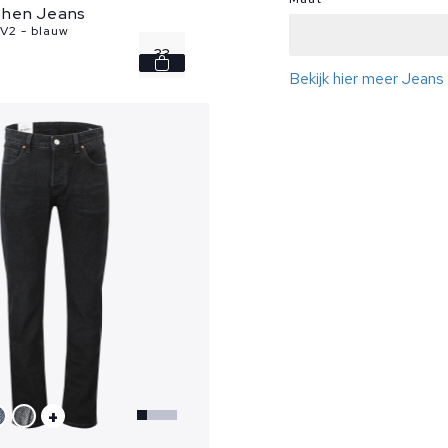
ohen Jeans
 V2 - blauw
33
Bekijk hier meer Jean
34
35
36
+