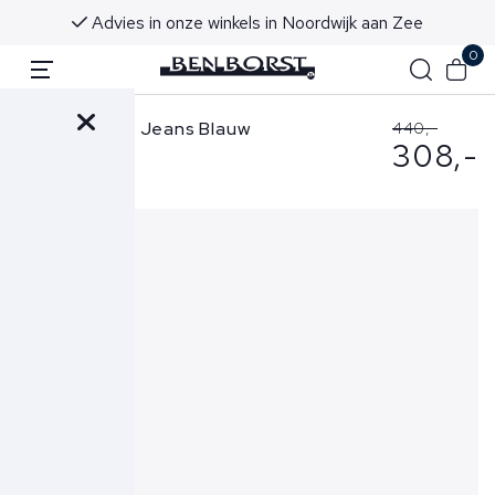
morgen in huis!
Advies in onze winkels in Noor
0
Jacob Cohen Jeans Blauw
440,-
308,-
Nick Slim-4071