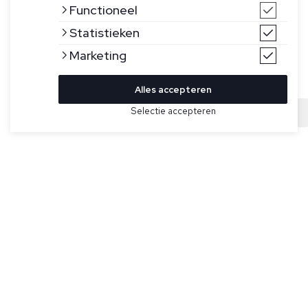
Functioneel
Statistieken
Marketing
Alles accepteren
Selectie accepteren
Sold
Bekijk hier meer Jeans van Jacob Cohen
Maat
Blauwe jeans voor heren model Nick Slim van Jacob Cohën.
Gemaakt van lichte stretch katoenen denim, gewassen met
enzymen en met de hand geschuurd voor een zacht gevoel.
Deze broek met vijf zakken en logoborduursel op het
muntzakje is een low rise, heeft een knoopsluiting aan de
voorkant met logoknoop, is geborduurd met de stijlnaam en
het citaat van de oprichter op de interne sluiting, heeft een
achterpatch van kalfshaar en logo van leer. Inclusief een
bandana en een klosje garen. Geparfumeerd met de
kenmerkende Jacob Cohën-geur.