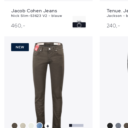
Jacob Cohen Jeans
Tenue. J
Nick Slim-S3623 V2 - blauw
Jackson - 
29
460,
-
240,
-
30
NEW
31
32
33
...
+