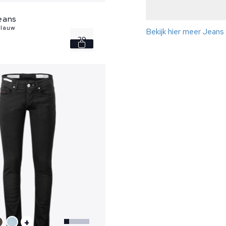
eans
blauw
Bekijk hier meer Jean
29
30
31
32
33
...
+