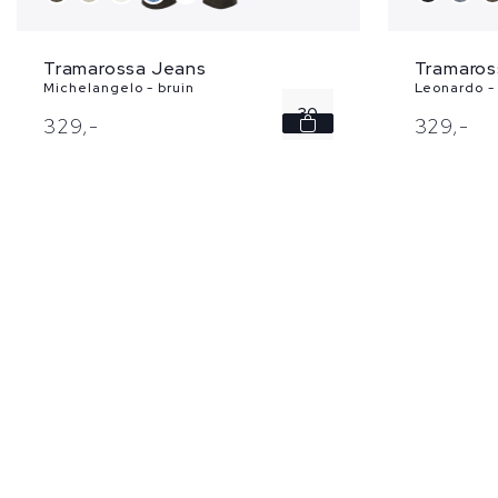
Tramarossa Jeans
Tramaros
Michelangelo - bruin
Leonardo -
30
329,
-
329,
-
31
32
33
34
...