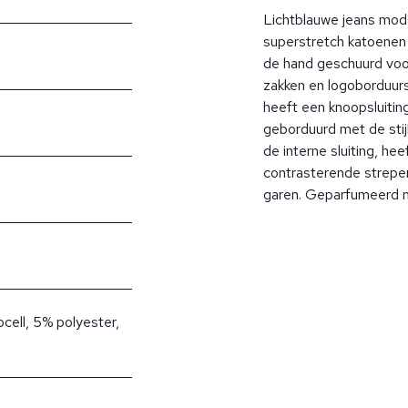
Lichtblauwe jeans mod
superstretch katoene
de hand geschuurd voor
zakken en logoborduurs
heeft een knoopsluitin
geborduurd met de stij
de interne sluiting, he
contrasterende strepen
garen. Geparfumeerd 
cell, 5% polyester,