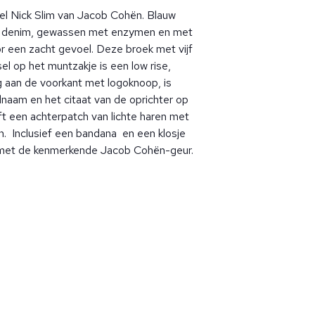
el Nick Slim van Jacob Cohën. Blauw
n denim, gewassen met enzymen en met
 een zacht gevoel. Deze broek met vijf
el op het muntzakje is een low rise,
g aan de voorkant met logoknoop, is
lnaam en het citaat van de oprichter op
eft een achterpatch van lichte haren met
. Inclusief een bandana en een klosje
met de kenmerkende Jacob Cohën-geur.