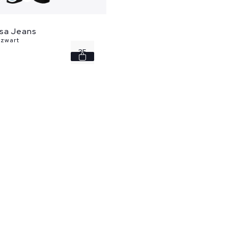
sa Jeans
 zwart
35
36
38