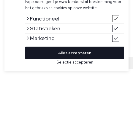
Bij akkoord geef je www.benborst.nl toestemming voor
het gebruik van cookies op onze website.
Functioneel
Statistieken
Marketing
Alles accepteren
Selectie accepteren
Sold
Bekijk hier meer Jeans van Jacob Cohen
Maat
Blauwe jeans model Nick van Jacob Cohën. Gemaakt van
blauwe stretchstof, gewassen met enzymen en
gedetailleerd met subtiele schaafwonden, met een zachte
textuur. Vijfpocketmodel met logoborduursel op het
muntzakje. Heeft riemlussen, een knoopsluiting aan de
voorkant en een unieke knop met rond ontwerp en 3D-logo.
Daarnaast is de broek geborduurd met de stijlnaam en een
citaat van de oprichter op de interne sluiting, een