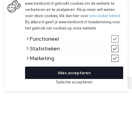
www.benborst.nl gebruikt cookies om de website te
verbeteren en te analyseren. Als je meer wilt weten
over deze cookies, klik dan hier voor
ons cookie beleid
.
Bij akkoord geef je www.benborst.nl toestemming voor
het gebruik van cookies op onze website.
Functioneel
Statistieken
Marketing
Alles accepteren
Bekijk hier meer T-shirts van Hugo Boss
Selectie accepteren
Sold
Maat
Rood T-shirt met korte mouwen van Hugo Boss. Dit model
heeft een ronde hals, is gemaakt van 100% katoen en heeft
een ton-sur-ton geborduurd BOSS logo op de linkerborst.