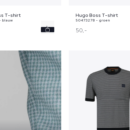
s T-shirt
Hugo Boss T-shirt
- blauw
50473278 - groen
L
50,
-