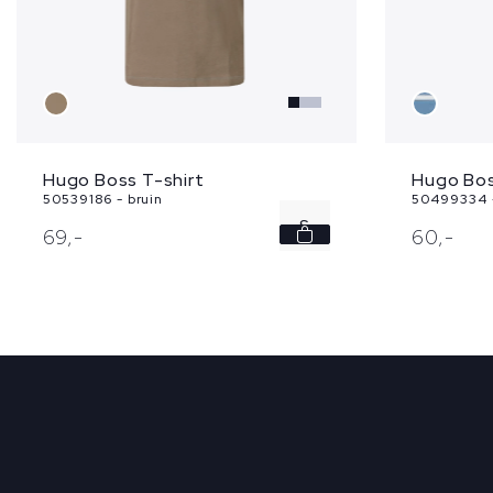
Hugo Boss T-shirt
Hugo Bos
50539186 - bruin
50499334 
S
69,
-
60,
-
XL