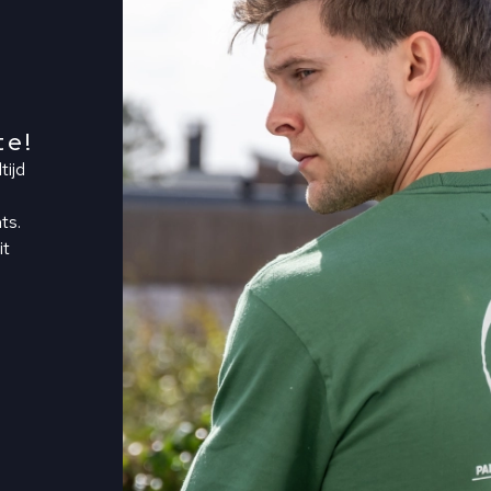
te!
tijd
ts.
it