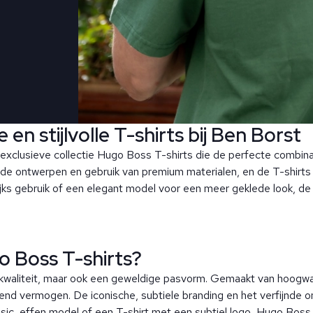
en stijlvolle T-shirts bij Ben Borst
exclusieve collectie Hugo Boss T-shirts die de perfecte combinati
de ontwerpen en gebruik van premium materialen, en de T-shirts z
lijks gebruik of een elegant model voor een meer geklede look, d
 Boss T-shirts?
n kwaliteit, maar ook een geweldige pasvorm. Gemaakt van hoogwa
end vermogen. De iconische, subtiele branding en het verfijnde
ic, effen model of een T-shirt met een subtiel logo, Hugo Boss T-s