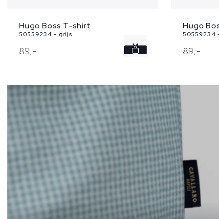
Hugo Boss T-shirt
Hugo Bos
50559234 - grijs
50559234 
M
89,
-
89,
-