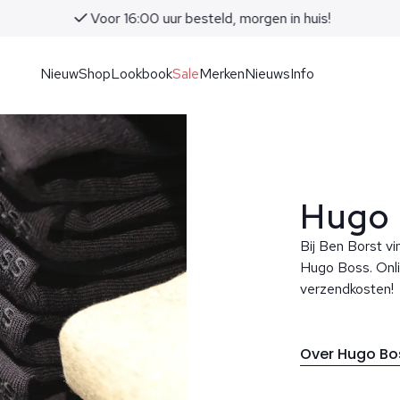
Voor 16:00 uur besteld, morgen in huis!
Nieuw
Shop
Lookbook
Sale
Merken
Nieuws
Info
Hugo 
Bij Ben Borst vi
Hugo Boss. Onli
verzendkosten!
Over Hugo B