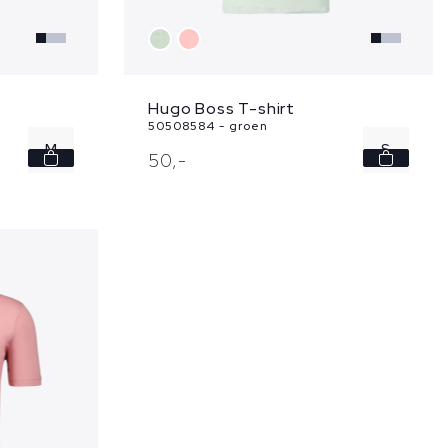
Hugo Boss T-shirt
50508584 - groen
M
S
50,
-