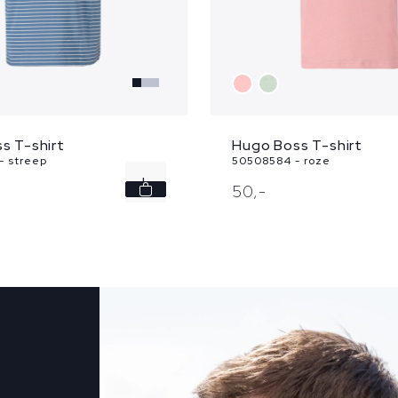
s T-shirt
Hugo Boss T-shirt
- streep
50508584 - roze
L
50,
-