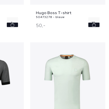
Hugo Boss T-shirt
50473278 - blauw
L
XL
50,
-
XL
XXL