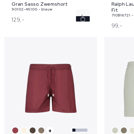
Gran Sasso Zwemshort
Ralph La
90102-45100 - blauw
Fit
710B16721 -
L
129,
-
99,
-
XL
XXL
+