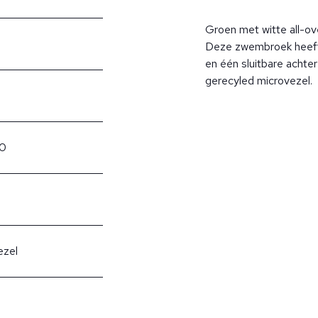
Groen met witte all-o
Deze zwembroek heeft 
en één sluitbare acht
gerecyled microvezel.
0
ezel