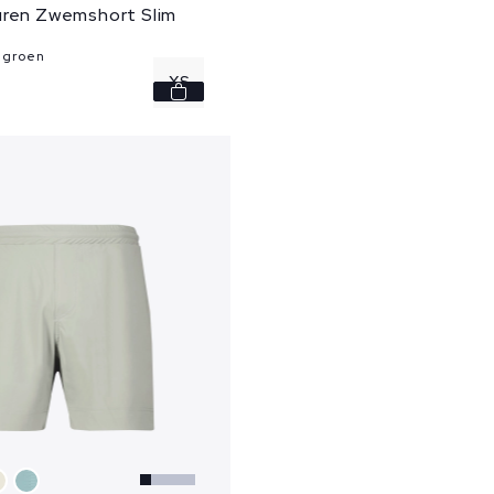
uren Zwemshort Slim
 groen
XS
S
M
L
XL