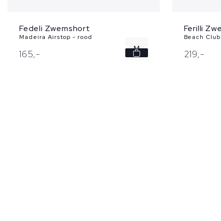
Fedeli Zwemshort
Ferilli Z
Madeira Airstop - rood
Beach Club 
M
165,
-
219,
-
L
XXL
3XL