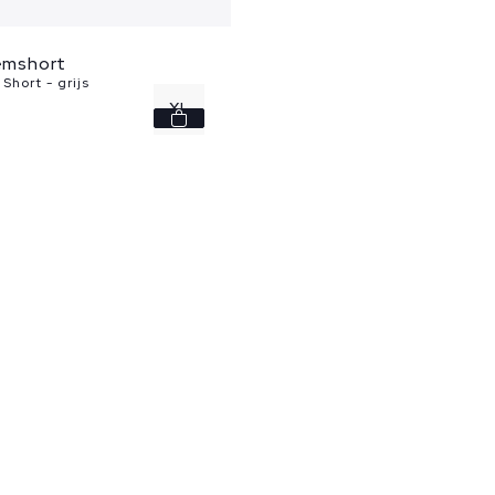
wemshort
Short - grijs
XL