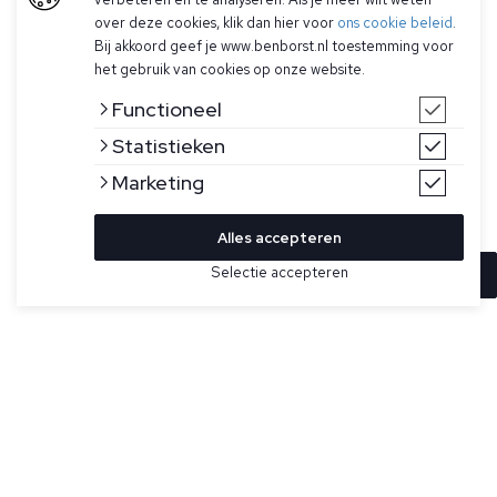
over deze cookies, klik dan hier voor
ons cookie beleid
.
Bij akkoord geef je www.benborst.nl toestemming voor
het gebruik van cookies op onze website.
Functioneel
Statistieken
Marketing
Alles accepteren
Selectie accepteren
In winkelwagen
Kleur
Maat
XXL
Blauwe zwembroek met print voor heren
van Vilebrequin. Zeer aangenaam om te dragen heren
zwemshort, met elastische tailleband met vier stiksels en
trekkoord voor optimaal comfort. Peach finish voor meer
zachtheid, speciale behandeling voor extra sneldrogend
effect, een perfecte pasvorm en comfort dankzij de stevige
en zachte binnenslip zonder middennaad (100% polyester).
Twee veterogen aan de achterkant voor een optimale