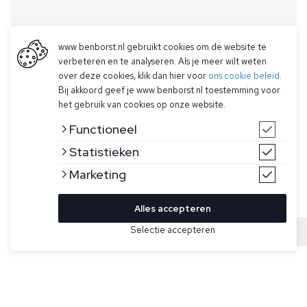
www.benborst.nl gebruikt cookies om de website te
verbeteren en te analyseren. Als je meer wilt weten
over deze cookies, klik dan hier voor
ons cookie beleid
.
Bij akkoord geef je www.benborst.nl toestemming voor
het gebruik van cookies op onze website.
Functioneel
Statistieken
Marketing
Alles accepteren
Bekijk hier meer Zwemshorts van Gran Sasso
Selectie accepteren
Sold
Maat
Blauw met witte all-over print zwembroek van Gran Sasso.
Deze zwembroek heeft witte trektouwtjes, twee
steekzakken en één sluitbare achterzak met logo. Gemaakt